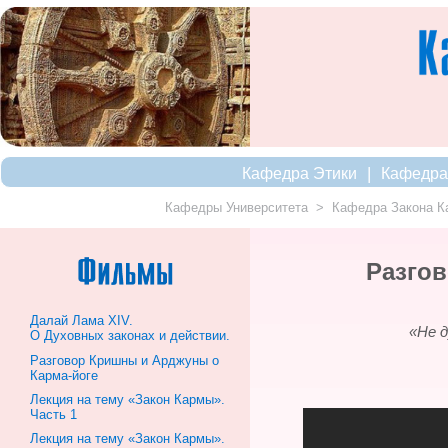
|
Кафедра Этики
Кафедра
Кафедры Университета
>
Кафедра Закона К
Разго
Далай Лама XIV.
«Не д
О Духовных законах и действии.
Разговор Кришны и Арджуны о
Карма-йоге
Лекция на тему «Закон Кармы».
Часть 1
Лекция на тему «Закон Кармы».