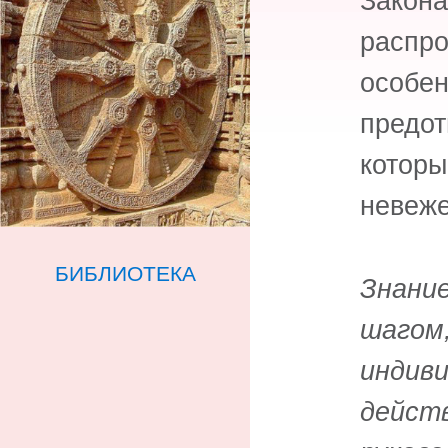
Закон
распр
особен
предо
котор
невеже
БИБЛИОТЕКА
Знани
шагом
индив
дейс