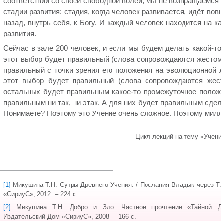
соответствии со своей свободной волей, мы не возвращаемся
стадии развития: стадия, когда человек развивается, идёт вов
назад, внутрь себя, к Богу. И каждый человек находится на к
развития.
Сейчас в зале 200 человек, и если мы будем делать какой-то
этот выбор будет правильный (слова сопровождаются жестом 
правильный с точки зрения его положения на эволюционной л
этот выбор будет правильный (слова сопровождаются жес
остальных будет правильным какое-то промежуточное полож
правильным ни так, ни этак. А для них будет правильным сде
Понимаете? Поэтому это Учение очень сложное. Поэтому милл
Цикл лекций на тему «Учен
[1]
Микушина Т.Н. Сутры Древнего Учения. / Послания Владык через Т
«СириуС», 2012. – 224 с.
[2]
Микушина Т.Н. Добро и Зло. Частное прочтение «Тайной До
Издательский Дом «СириуС», 2008. – 166 с.