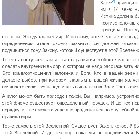
[2]
Зло»
приводятс
им в 14 веке: «
Истина должна бы
противоположн
принципа. Потом
стороны. Это дуальный мир. И поэтому, хотя человек и облад
определённом этапе своего развития он должен отказа
подчиниться тому Закону, который существует в этой Вселенн
То есть наступает такой этап в развитии любого человечес
сделать внутренний выбор, о котором не надо рассказывать ни
Это взаимоотношения человека и Бога. Кто в вашей жизни
делаете выбор, при котором главным в вашей жизни являет
начинаете свою жизнь подчинять выполнению Воли Бога в физ
Аналог может быть приведён такой. Вы, например, устроилис
этой фирме существует определённый порядок. И до тех пор
порядку, вы не сможете успешно продвигаться по служебной л
правила игры.
То же самое в этой Вселенной. Существует Закон, который б
этой Вселенной. И до тех пор, пока мы не подчиняемся Б