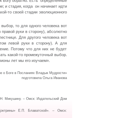
 к Богу обратно. Есть определённые
не; и стадия, когда он начинает идти
акой-то своей стадии эволюционного
 выбор, то для одного человека вот
правой руки в сторону), абсолютно
естнице. Для другого человека вот
том левой руки в сторону). А для
ение. Потому что для них не будет
лать какой-то промежуточный выбор.
ионы лет мы его изучаем».
ие о Боге в Посланиях Владык Мудрости»
подготовила Ольга Иванова
.Н. Микушину. – Омск: Издательский Дом
ктрины» Е.П. Блаватской». – Омск: