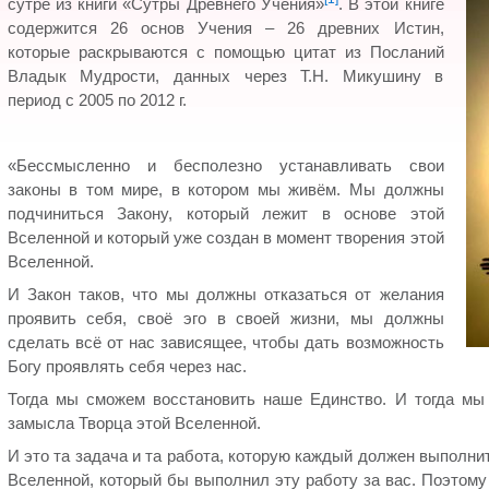
сутре из книги «Сутры Древнего Учения»
. В этой книге
содержится 26 основ Учения – 26 древних Истин,
которые раскрываются с помощью цитат из Посланий
Владык Мудрости, данных через Т.Н. Микушину в
период с 2005 по 2012 г.
«Бессмысленно и бесполезно устанавливать свои
законы в том мире, в котором мы живём. Мы должны
подчиниться Закону, который лежит в основе этой
Вселенной и который уже создан в момент творения этой
Вселенной.
И Закон таков, что мы должны отказаться от желания
проявить себя, своё эго в своей жизни, мы должны
сделать всё от нас зависящее, чтобы дать возможность
Богу проявлять себя через нас.
Тогда мы сможем восстановить наше Единство. И тогда мы
замысла Творца этой Вселенной.
И это та задача и та работа, которую каждый должен выполнит
Вселенной, который бы выполнил эту работу за вас. Поэтому