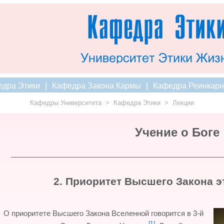
|
|
дра Этики
Кафедра Закона Кармы
Кафедра Реинкарн
Кафедры Университета
>
Кафедра Этики
>
Лекции
Учение о Боге
_____________________________________________________
2. Приоритет Высшего Закона 
О приоритете Высшего Закона Вселенной говорится в 3-й
[1]