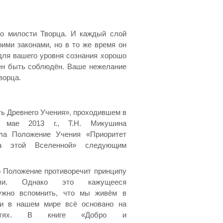
по милости Творца. И каждый слой
ими законами, но в то же время он
для вашего уровня сознания хорошо
жен быть соблюдён. Ваше нежелание
ворца.
ь Древнего Учения», проходившем в
 мае 2013 г., Т.Н. Микушина
ала Положение Учения «Приоритет
а этой Вселенной» следующим
о Положение противоречит принципу
оли. Однако это кажущееся
Нужно вспомнить, что мы живём в
 и в нашем мире всё основано на
жностях. В книге «Добро и