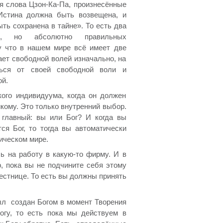
я слова Цзон-Ка-Па, произнесённые
Истина должна быть возвещена, и
ть сохранена в тайне». То есть два
ых, но абсолютно правильных
у что в нашем мире всё имеет две
ает свободной волей изначально, на
ться от своей свободной воли и
ой.
кого индивидуума, когда он должен
кому. Это только внутренний выбор.
 главный: вы или Бог? И когда вы
ся Бог, то тогда вы автоматически
ическом мире.
ь на работу в какую-то фирму. И в
, пока вы не подчините себя этому
естнице. То есть вы должны принять
ыл создан Богом в момент Творения
огу, то есть пока мы действуем в